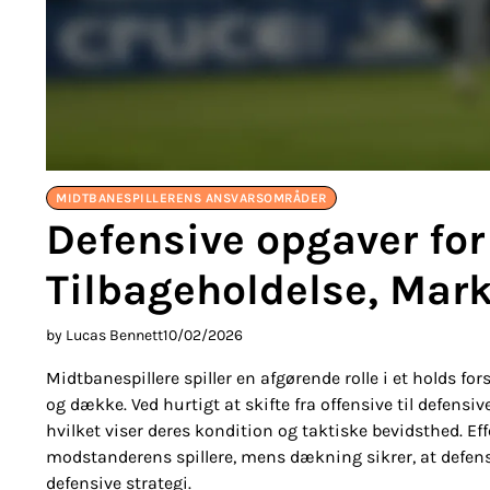
MIDTBANESPILLERENS ANSVARSOMRÅDER
Defensive opgaver for
Tilbageholdelse, Mar
by Lucas Bennett
10/02/2026
Midtbanespillere spiller en afgørende rolle i et holds f
og dække. Ved hurtigt at skifte fra offensive til defensi
hvilket viser deres kondition og taktiske bevidsthed. Ef
modstanderens spillere, mens dækning sikrer, at defensi
defensive strategi.