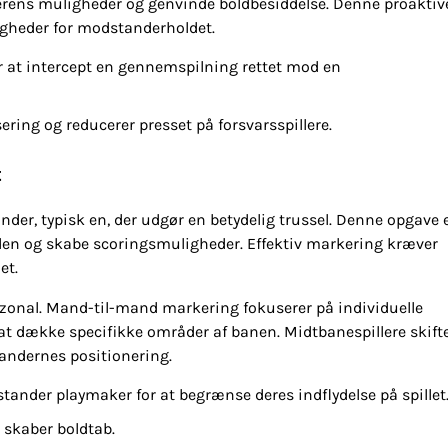
derens muligheder og genvinde boldbesiddelse. Denne proaktiv
ligheder for modstanderholdet.
or at intercept en gennemspilning rettet mod en
ring og reducerer presset på forsvarsspillere.
t
nder, typisk en, der udgør en betydelig trussel. Denne opgave 
olden og skabe scoringsmuligheder. Effektiv markering kræver
et.
 zonal. Mand-til-mand markering fokuserer på individuelle
 at dække specifikke områder af banen. Midtbanespillere skifte
tandernes positionering.
ander playmaker for at begrænse deres indflydelse på spillet
 skaber boldtab.