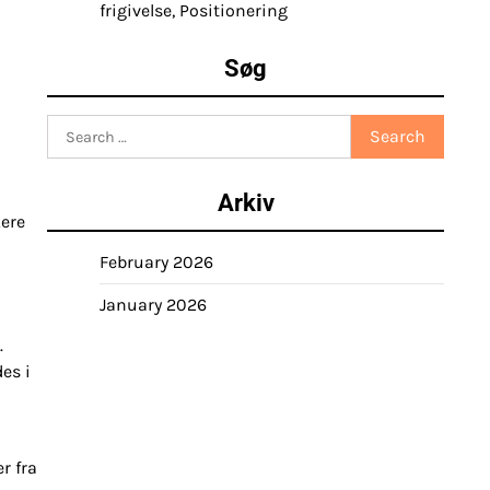
frigivelse, Positionering
Søg
Search
for:
Arkiv
kere
February 2026
January 2026
.
es i
r fra