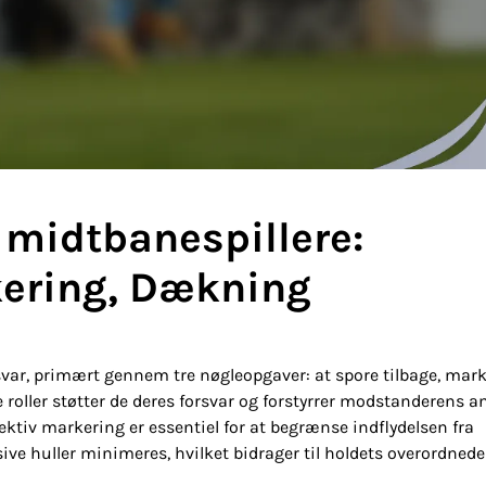
 midtbanespillere:
kering, Dækning
orsvar, primært gennem tre nøgleopgaver: at spore tilbage, mar
ve roller støtter de deres forsvar og forstyrrer modstanderens a
fektiv markering er essentiel for at begrænse indflydelsen fra
ve huller minimeres, hvilket bidrager til holdets overordnede