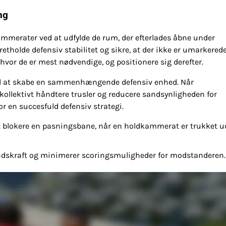
ng
kammerater ved at udfylde de rum, der efterlades åbne under
etholde defensiv stabilitet og sikre, at der ikke er umarkered
, hvor de er mest nødvendige, og positionere sig derefter.
 til at skabe en sammenhængende defensiv enhed. Når
kollektivt håndtere trusler og reducere sandsynligheden for
r en succesfuld defensiv strategi.
at blokere en pasningsbane, når en holdkammerat er trukket u
ndskraft og minimerer scoringsmuligheder for modstanderen.