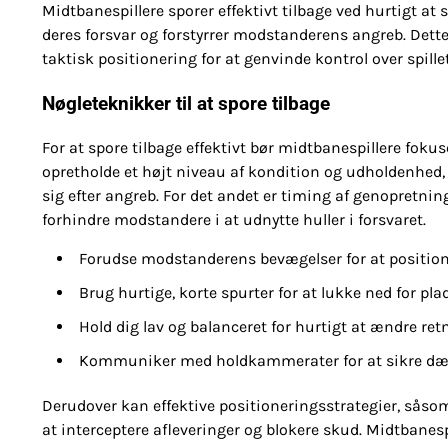
Midtbanespillere sporer effektivt tilbage ved hurtigt at ski
deres forsvar og forstyrrer modstanderens angreb. Det
taktisk positionering for at genvinde kontrol over spillet
Nøgleteknikker til at spore tilbage
For at spore tilbage effektivt bør midtbanespillere fokus
opretholde et højt niveau af kondition og udholdenhed
sig efter angreb. For det andet er timing af genopretnin
forhindre modstandere i at udnytte huller i forsvaret.
Forudse modstanderens bevægelser for at positioner
Brug hurtige, korte spurter for at lukke ned for pla
Hold dig lav og balanceret for hurtigt at ændre ret
Kommuniker med holdkammerater for at sikre dæk
Derudover kan effektive positioneringsstrategier, såso
at interceptere afleveringer og blokere skud. Midtban