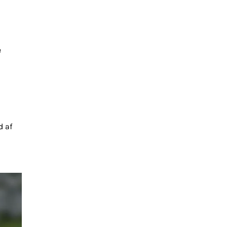
e
d af