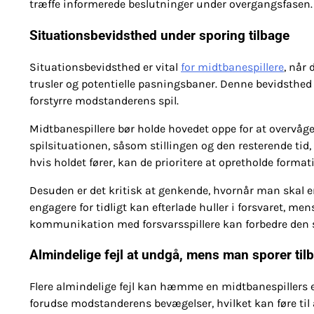
træffe informerede beslutninger under overgangsfasen.
Situationsbevidsthed under sporing tilbage
Situationsbevidsthed er vital
for midtbanespillere
, når 
trusler og potentielle pasningsbaner. Denne bevidsthed g
forstyrre modstanderens spil.
Midtbanespillere bør holde hovedet oppe for at overvåg
spilsituationen, såsom stillingen og den resterende tid,
hvis holdet fører, kan de prioritere at opretholde format
Desuden er det kritisk at genkende, hvornår man skal e
engagere for tidligt kan efterlade huller i forsvaret, me
kommunikation med forsvarsspillere kan forbedre den 
Almindelige fejl at undgå, mens man sporer til
Flere almindelige fejl kan hæmme en midtbanespillers evne
forudse modstanderens bevægelser, hvilket kan føre til a