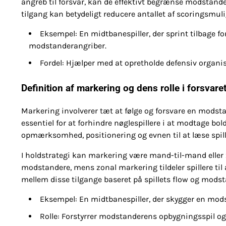
angreb til forsvar, kan de effektivt begrænse modstan
tilgang kan betydeligt reducere antallet af scoringsmu
Eksempel: En midtbanespiller, der sprint tilbage f
modstanderangriber.
Fordel: Hjælper med at opretholde defensiv organise
Definition af markering og dens rolle i forsvare
Markering involverer tæt at følge og forsvare en modsta
essentiel for at forhindre nøglespillere i at modtage b
opmærksomhed, positionering og evnen til at læse spill
I holdstrategi kan markering være mand-til-mand eller
modstandere, mens zonal markering tildeler spillere til
mellem disse tilgange baseret på spillets flow og mods
Eksempel: En midtbanespiller, der skygger en modst
Rolle: Forstyrrer modstanderens opbygningsspil og