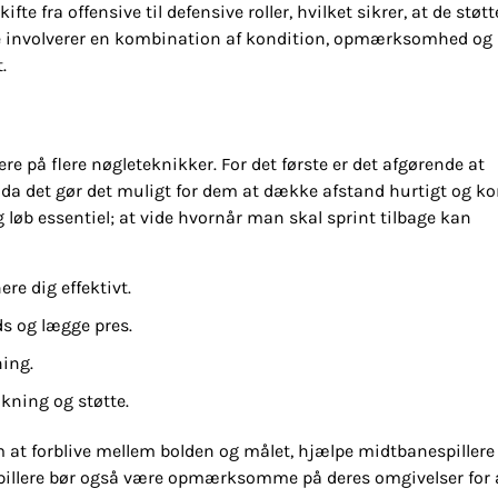
fte fra offensive til defensive roller, hvilket sikrer, at de støtt
te involverer en kombination af kondition, opmærksomhed og
.
ere på flere nøgleteknikker. For det første er det afgørende at
, da det gør det muligt for dem at dække afstand hurtigt og 
g løb essentiel; at vide hvornår man skal sprint tilbage kan
e dig effektivt.
ds og lægge pres.
ning.
ning og støtte.
m at forblive mellem bolden og målet, hjælpe midtbanespiller
espillere bør også være opmærksomme på deres omgivelser for 