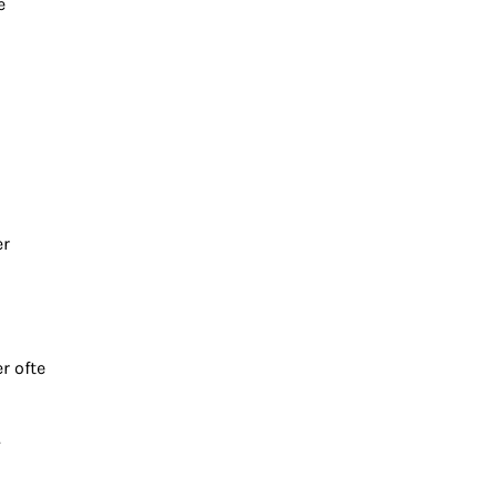
e
er
r ofte
.