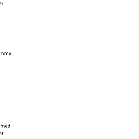
er
komme
e med
at