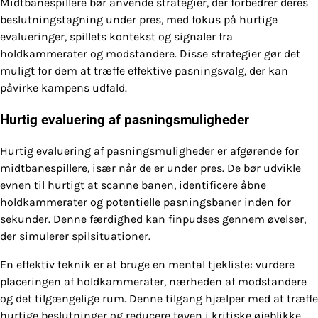
Midtbanespillere bør anvende strategier, der forbedrer deres
beslutningstagning under pres, med fokus på hurtige
evalueringer, spillets kontekst og signaler fra
holdkammerater og modstandere. Disse strategier gør det
muligt for dem at træffe effektive pasningsvalg, der kan
påvirke kampens udfald.
Hurtig evaluering af pasningsmuligheder
Hurtig evaluering af pasningsmuligheder er afgørende for
midtbanespillere, især når de er under pres. De bør udvikle
evnen til hurtigt at scanne banen, identificere åbne
holdkammerater og potentielle pasningsbaner inden for
sekunder. Denne færdighed kan finpudses gennem øvelser,
der simulerer spilsituationer.
En effektiv teknik er at bruge en mental tjekliste: vurdere
placeringen af holdkammerater, nærheden af modstandere
og det tilgængelige rum. Denne tilgang hjælper med at træffe
hurtige beslutninger og reducere tøven i kritiske øjeblikke.