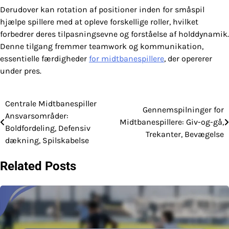
Derudover kan rotation af positioner inden for småspil
hjælpe spillere med at opleve forskellige roller, hvilket
forbedrer deres tilpasningsevne og forståelse af holddynamik.
Denne tilgang fremmer teamwork og kommunikation,
essentielle færdigheder
for midtbanespillere
, der opererer
under pres.
Centrale Midtbanespiller
Post
Gennemspilninger for
Ansvarsområder:
Midtbanespillere: Giv-og-gå,
navigation
Boldfordeling, Defensiv
Trekanter, Bevægelse
dækning, Spilskabelse
Related Posts