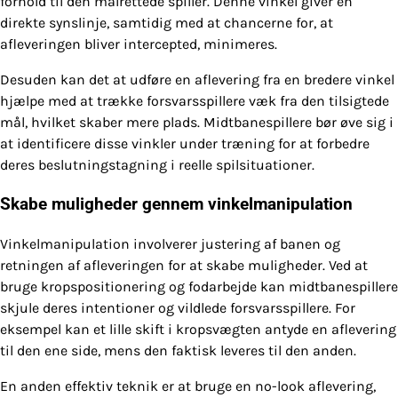
forhold til den målrettede spiller. Denne vinkel giver en
direkte synslinje, samtidig med at chancerne for, at
afleveringen bliver intercepted, minimeres.
Desuden kan det at udføre en aflevering fra en bredere vinkel
hjælpe med at trække forsvarsspillere væk fra den tilsigtede
mål, hvilket skaber mere plads. Midtbanespillere bør øve sig i
at identificere disse vinkler under træning for at forbedre
deres beslutningstagning i reelle spilsituationer.
Skabe muligheder gennem vinkelmanipulation
Vinkelmanipulation involverer justering af banen og
retningen af afleveringen for at skabe muligheder. Ved at
bruge kropspositionering og fodarbejde kan midtbanespillere
skjule deres intentioner og vildlede forsvarsspillere. For
eksempel kan et lille skift i kropsvægten antyde en aflevering
til den ene side, mens den faktisk leveres til den anden.
En anden effektiv teknik er at bruge en no-look aflevering,