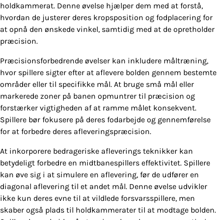
holdkammerat. Denne øvelse hjælper dem med at forstå,
hvordan de justerer deres kropsposition og fodplacering for
at opnå den ønskede vinkel, samtidig med at de opretholder
præcision.
Præcisionsforbedrende øvelser kan inkludere måltræning,
hvor spillere sigter efter at aflevere bolden gennem bestemte
områder eller til specifikke mål. At bruge små mål eller
markerede zoner på banen opmuntrer til præcision og
forstærker vigtigheden af at ramme målet konsekvent.
Spillere bør fokusere på deres fodarbejde og gennemførelse
for at forbedre deres afleveringspræcision.
At inkorporere bedrageriske afleverings teknikker kan
betydeligt forbedre en midtbanespillers effektivitet. Spillere
kan øve sig i at simulere en aflevering, før de udfører en
diagonal aflevering til et andet mål. Denne øvelse udvikler
ikke kun deres evne til at vildlede forsvarsspillere, men
skaber også plads til holdkammerater til at modtage bolden.