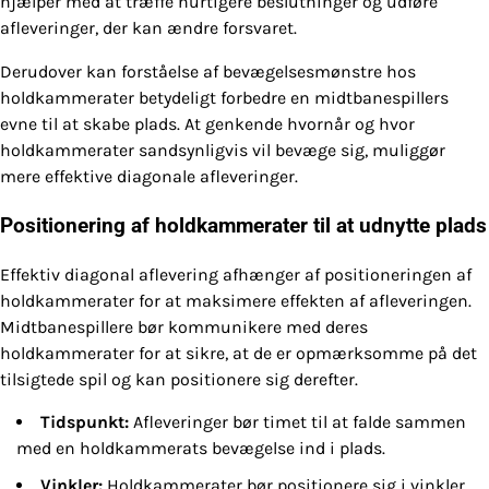
hjælper med at træffe hurtigere beslutninger og udføre
afleveringer, der kan ændre forsvaret.
Derudover kan forståelse af bevægelsesmønstre hos
holdkammerater betydeligt forbedre en midtbanespillers
evne til at skabe plads. At genkende hvornår og hvor
holdkammerater sandsynligvis vil bevæge sig, muliggør
mere effektive diagonale afleveringer.
Positionering af holdkammerater til at udnytte plads
Effektiv diagonal aflevering afhænger af positioneringen af
holdkammerater for at maksimere effekten af afleveringen.
Midtbanespillere bør kommunikere med deres
holdkammerater for at sikre, at de er opmærksomme på det
tilsigtede spil og kan positionere sig derefter.
Tidspunkt:
Afleveringer bør timet til at falde sammen
med en holdkammerats bevægelse ind i plads.
Vinkler:
Holdkammerater bør positionere sig i vinkler,