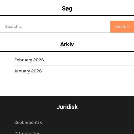
Søg
Search
for:
Arkiv
February 2026
January 2026
Juridisk
Cookiepolitik
Dit privatliv