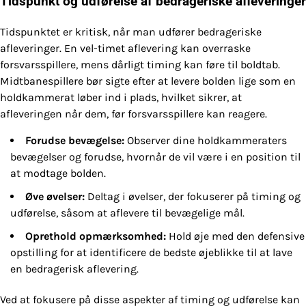
Tidspunkt og udførelse af bedrageriske afleveringer
Tidspunktet er kritisk, når man udfører bedrageriske
afleveringer. En vel-timet aflevering kan overraske
forsvarsspillere, mens dårligt timing kan føre til boldtab.
Midtbanespillere bør sigte efter at levere bolden lige som en
holdkammerat løber ind i plads, hvilket sikrer, at
afleveringen når dem, før forsvarsspillere kan reagere.
Forudse bevægelse:
Observer dine holdkammeraters
bevægelser og forudse, hvornår de vil være i en position til
at modtage bolden.
Øve øvelser:
Deltag i øvelser, der fokuserer på timing og
udførelse, såsom at aflevere til bevægelige mål.
Oprethold opmærksomhed:
Hold øje med den defensive
opstilling for at identificere de bedste øjeblikke til at lave
en bedragerisk aflevering.
Ved at fokusere på disse aspekter af timing og udførelse kan