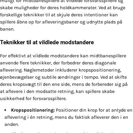
muligt for midtbanespillere at vildlede forsvarsspillere og
skabe muligheder for deres holdkammerater. Ved at bruge
forskellige teknikker til at skjule deres intentioner kan
spillere åbne op for afleveringsbaner og udnytte plads på
banen.
Teknikker til at vildlede modstandere
For effektivt at vildlede modstandere kan midtbanespillere
anvende flere teknikker, der forbedrer deres diagonale
aflevering. Nøglemetoder inkluderer kropspositionering,
øjenbevægelser og subtile ændringer i tempo. Ved at skifte
deres kropsvægt til den ene side, mens de forbereder sig på
at aflevere i den modsatte retning, kan spillere skabe
usikkerhed for forsvarsspillere.
Kropspositionering:
Positioner din krop for at antyde en
aflevering i én retning, mens du faktisk afleverer den i en
anden.