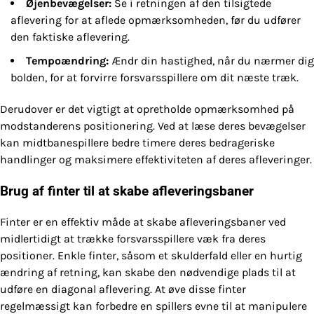
Øjenbevægelser:
Se i retningen af den tilsigtede
aflevering for at aflede opmærksomheden, før du udfører
den faktiske aflevering.
Tempoændring:
Ændr din hastighed, når du nærmer dig
bolden, for at forvirre forsvarsspillere om dit næste træk.
Derudover er det vigtigt at opretholde opmærksomhed på
modstanderens positionering. Ved at læse deres bevægelser
kan midtbanespillere bedre timere deres bedrageriske
handlinger og maksimere effektiviteten af deres afleveringer.
Brug af finter til at skabe afleveringsbaner
Finter er en effektiv måde at skabe afleveringsbaner ved
midlertidigt at trække forsvarsspillere væk fra deres
positioner. Enkle finter, såsom et skulderfald eller en hurtig
ændring af retning, kan skabe den nødvendige plads til at
udføre en diagonal aflevering. At øve disse finter
regelmæssigt kan forbedre en spillers evne til at manipulere