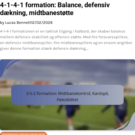
4-1-4-1 formation: Balance, defensiv
dækning, midtbanestøtte
by Lucas Bennett
12/02/2026
4-1-4-1 formationen er en taktisk tilgang i fodbold, der skaber balance
mellem defensiv stabilitet og offensiv støtte. Med fire forsvarsspillere,
en defensiv midtbanespiller, fire midtbanespillere og en ensom angriber
giver denne formation stærk defensiv dækning,…