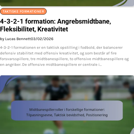
TAKTISKE FORMATIONER
4-3-2-1 formation: Angrebsmidtbane,
Fleksibilitet, Kreativitet
by Lucas Bennett
03/02/2026
4-3-2-1 formationen er en taktisk opstilling i fodbold, der balancerer
defensiv stabilitet med offensiv kreativitet, og som består af fire
forsvarsspillere, tre midtbanespillere, to offensive midtbanespillere og
en angriber. De offensive midtbanespillere er centrale i…