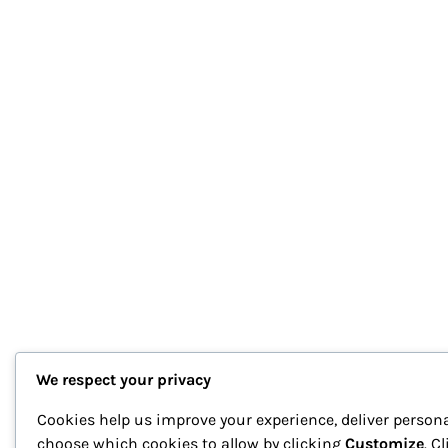
We respect your privacy
Cookies help us improve your experience, deliver persona
choose which cookies to allow by clicking
Customize
. C