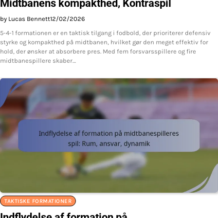
Midtbanens kompakthed, Kontraspil
by Lucas Bennett
12/02/2026
5-4-1 formationen er en taktisk tilgang i fodbold, der prioriterer defensiv
styrke og kompakthed på midtbanen, hvilket gør den meget effektiv for
hold, der ønsker at absorbere pres. Med fem forsvarsspillere og fire
midtbanespillere skaber…
TAKTISKE FORMATIONER
Indflydelse af formation på