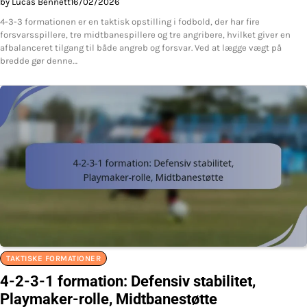
by Lucas Bennett
16/02/2026
4-3-3 formationen er en taktisk opstilling i fodbold, der har fire
forsvarsspillere, tre midtbanespillere og tre angribere, hvilket giver en
afbalanceret tilgang til både angreb og forsvar. Ved at lægge vægt på
bredde gør denne…
TAKTISKE FORMATIONER
4-2-3-1 formation: Defensiv stabilitet,
Playmaker-rolle, Midtbanestøtte