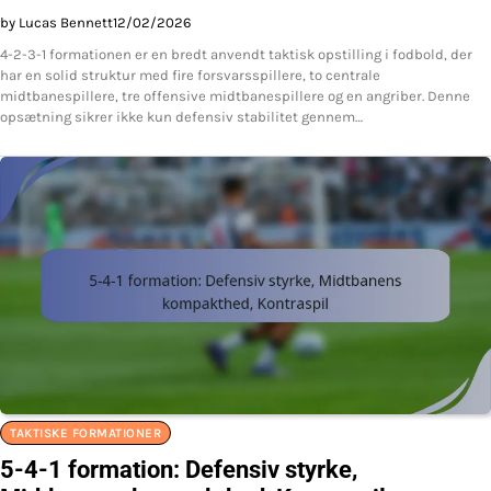
by Lucas Bennett
12/02/2026
4-2-3-1 formationen er en bredt anvendt taktisk opstilling i fodbold, der
har en solid struktur med fire forsvarsspillere, to centrale
midtbanespillere, tre offensive midtbanespillere og en angriber. Denne
opsætning sikrer ikke kun defensiv stabilitet gennem…
TAKTISKE FORMATIONER
5-4-1 formation: Defensiv styrke,