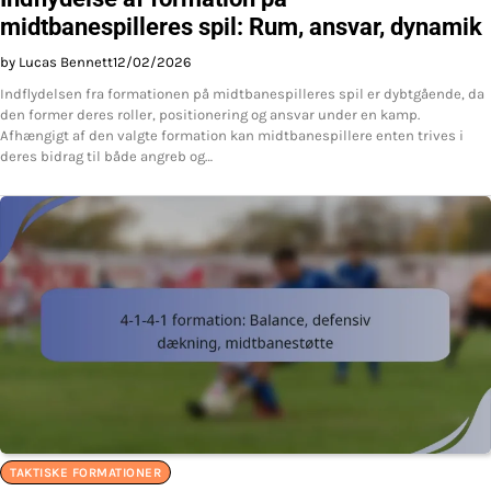
midtbanespilleres spil: Rum, ansvar, dynamik
by Lucas Bennett
12/02/2026
Indflydelsen fra formationen på midtbanespilleres spil er dybtgående, da
den former deres roller, positionering og ansvar under en kamp.
Afhængigt af den valgte formation kan midtbanespillere enten trives i
deres bidrag til både angreb og…
TAKTISKE FORMATIONER