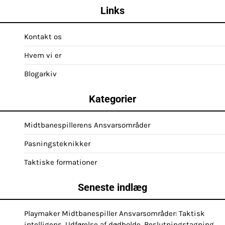
pagination
Links
Kontakt os
Hvem vi er
Blogarkiv
Kategorier
Midtbanespillerens Ansvarsområder
Pasningsteknikker
Taktiske formationer
Seneste indlæg
Playmaker Midtbanespiller Ansvarsområder: Taktisk
intelligens, Udførelse af dødbolde, Beslutningstagning