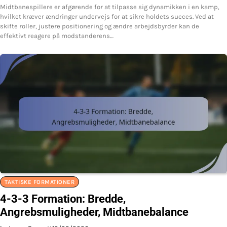
Midtbanespillere er afgørende for at tilpasse sig dynamikken i en kamp,
hvilket kræver ændringer undervejs for at sikre holdets succes. Ved at
skifte roller, justere positionering og ændre arbejdsbyrder kan de
effektivt reagere på modstanderens…
TAKTISKE FORMATIONER
4-3-3 Formation: Bredde,
Angrebsmuligheder, Midtbanebalance