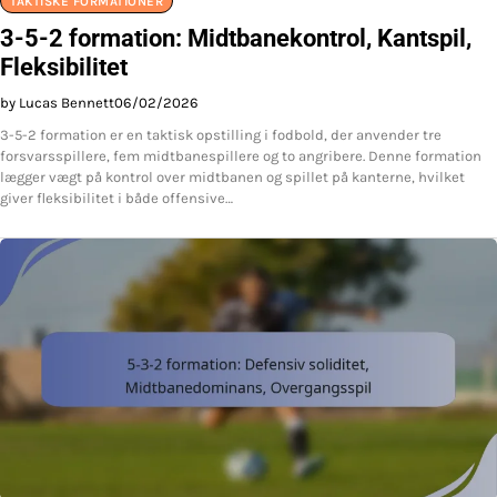
TAKTISKE FORMATIONER
3-5-2 formation: Midtbanekontrol, Kantspil,
Fleksibilitet
by Lucas Bennett
06/02/2026
3-5-2 formation er en taktisk opstilling i fodbold, der anvender tre
forsvarsspillere, fem midtbanespillere og to angribere. Denne formation
lægger vægt på kontrol over midtbanen og spillet på kanterne, hvilket
giver fleksibilitet i både offensive…