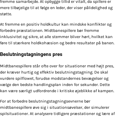
fremme samarbejde. At opbygge tillid er vitalt, da spillere er
mere tilbøjelige til at følge en leder, der viser pålidelighed og
støtte.
At fremme en positiv holdkultur kan mindske konflikter og
forbedre præstationen. Midtbanespillere bør fremme
inklusivitet og sikre, at alle stemmer bliver hørt, hvilket kan
føre til stærkere holdkohæsion og bedre resultater på banen.
Beslutningstagningens pres
Midtbanespillere står ofte over for situationer med højt pres,
der kræver hurtig og effektiv beslutningstagning. De skal
vurdere spilflowet, forudse modstandernes bevægelser og
vælge den bedste handlingsplan inden for sekunder. Dette
kan være særligt udfordrende i kritiske øjeblikke af kampen.
For at forbedre beslutningstagningsevnerne bør
midtbanespillere øve sig i situationsøvelser, der simulerer
spilsituationer. At analysere tidligere præstationer og lære af