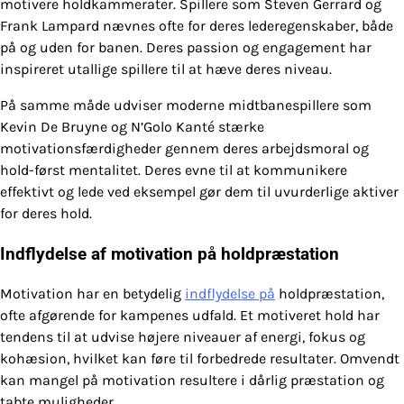
motivere holdkammerater. Spillere som Steven Gerrard og
Frank Lampard nævnes ofte for deres lederegenskaber, både
på og uden for banen. Deres passion og engagement har
inspireret utallige spillere til at hæve deres niveau.
På samme måde udviser moderne midtbanespillere som
Kevin De Bruyne og N’Golo Kanté stærke
motivationsfærdigheder gennem deres arbejdsmoral og
hold-først mentalitet. Deres evne til at kommunikere
effektivt og lede ved eksempel gør dem til uvurderlige aktiver
for deres hold.
Indflydelse af motivation på holdpræstation
Motivation har en betydelig
indflydelse på
holdpræstation,
ofte afgørende for kampenes udfald. Et motiveret hold har
tendens til at udvise højere niveauer af energi, fokus og
kohæsion, hvilket kan føre til forbedrede resultater. Omvendt
kan mangel på motivation resultere i dårlig præstation og
tabte muligheder.