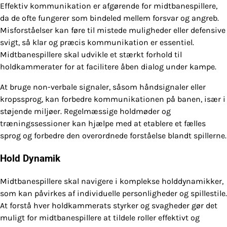
Effektiv kommunikation er afgørende for midtbanespillere,
da de ofte fungerer som bindeled mellem forsvar og angreb.
Misforståelser kan føre til mistede muligheder eller defensive
svigt, så klar og præcis kommunikation er essentiel.
Midtbanespillere skal udvikle et stærkt forhold til
holdkammerater for at facilitere åben dialog under kampe.
At bruge non-verbale signaler, såsom håndsignaler eller
kropssprog, kan forbedre kommunikationen på banen, især i
støjende miljøer. Regelmæssige holdmøder og
træningssessioner kan hjælpe med at etablere et fælles
sprog og forbedre den overordnede forståelse blandt spillerne.
Hold Dynamik
Midtbanespillere skal navigere i komplekse holddynamikker,
som kan påvirkes af individuelle personligheder og spillestile.
At forstå hver holdkammerats styrker og svagheder gør det
muligt for midtbanespillere at tildele roller effektivt og