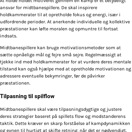
At holde holdet motiveret gennem en kamp er et betydeligt
ansvar for midtbanespillere. De skal inspirere
holdkammerater til at opretholde fokus og energi, især i
udfordrende perioder. At anerkende individuelle og kollektive
præstationer kan løfte moralen og opmuntre til fortsat
indsats.
Midtbanespillere kan bruge motivationsmetoder som at
sætte opnåelige mål og fejre små sejre. Regelmæssigt at
tjekke ind med holdkammerater for at vurdere deres mentale
tilstand kan også hjælpe med at opretholde motivationen og
adressere eventuelle bekymringer, før de påvirker
præstationen.
Tilpasning til spilflow
Midtbanespillere skal være tilpasningsdygtige og justere
deres strategier baseret på spillets flow og modstanderens
taktik. Dette kræver en skarp forståelse af kampdynamikken
og evnen til hurtigt at skifte retning, når det er nødvendigt.