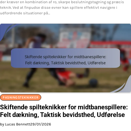
der kræver en kombination af ro, skarpe beslutningstagning og præcis
teknik. Ved at finpudse disse evner kan spillere effektivt navigere i
udfordrende situationer på…
PASNINGSTEKNIKKER
Skiftende spilteknikker for midtbanespillere:
Felt dækning, Taktisk bevidsthed, Udførelse
by Lucas Bennett
29/01/2026