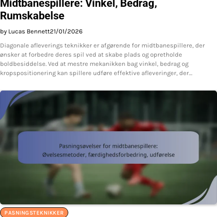
Midtbanespillere: Vinkel, Bedrag,
Rumskabelse
by Lucas Bennett
21/01/2026
Diagonale afleverings teknikker er afgørende for midtbanespillere, der
ønsker at forbedre deres spil ved at skabe plads og opretholde
boldbesiddelse. Ved at mestre mekanikken bag vinkel, bedrag og
kropspositionering kan spillere udføre effektive afleveringer, der…
PASNINGSTEKNIKKER