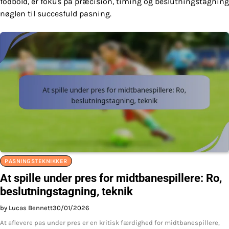
fodbold, er fokus på præcision, timing og beslutningstagning
nøglen til succesfuld pasning.
PASNINGSTEKNIKKER
At spille under pres for midtbanespillere: Ro,
beslutningstagning, teknik
by Lucas Bennett
30/01/2026
At aflevere pas under pres er en kritisk færdighed for midtbanespillere,