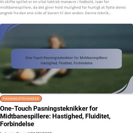
At skifte spillet er en vital taktisk manøvre i fodbold, især for
midtbanespillere, da det giver hold mulighed for hurtigt at flytte deres
angreb fra den ene side af banen til den anden. Denne teknik…
PASNINGSTEKNIKKER
One-Touch Pasningsteknikker for
Midtbanespillere: Hastighed, Fluiditet,
Forbindelse