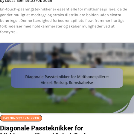
by Lucas Bennett
23/01/2026
En-touch-pasningsteknikker er essentielle for midtbanespillere, da de
gør det muligt at modtage og straks distribuere bolden uden ekstra
berøringer. Denne færdighed forbedrer spillets flow, fremmer hurtige
forbindelser med holdkammerater og skaber muligheder ved at
forstyrre…
PASNINGSTEKNIKKER
Diagonale Passteknikker for